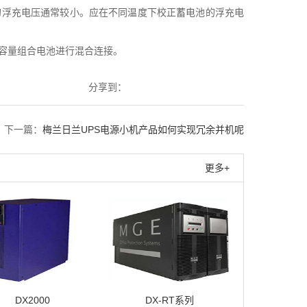
的浮充电压通常较小。应在不同温度下校正蓄电池的浮充电
小容量组合电池进行混合连接。
分享到：
下一篇：
梅兰日兰UPS电源小机产品如何实现冗余并机呢
更多+
DX2000
DX-RT系列
Galax