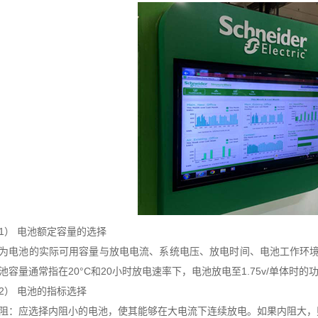
1） 电池额定容量的选择
为电池的实际可用容量与放电电流、系统电压、放电时间、电池工作环
池容量通常指在20°C和20小时放电速率下，电池放电至1.75v/单体时
2） 电池的指标选择
阻：应选择内阻小的电池，使其能够在大电流下连续放电。如果内阻大，